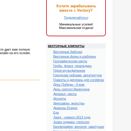
Хотите зарабатывать
вместе с Vectory?
Подключайтесь!
Минимальные усилия!
Максимальная отдача!
ВЕКТОРНЫЕ КЛИПАРТЫ
те дает вам полную
Векторные бабочки
зайн на его основе.
Векторные фоны и шаблоны
Географические карты
Гербы, флаги, геральдика
Герои мультфильмов
Городские пейзажи, архитектура
Грамоты и дипломы для coreldraw
День Победы - 9 мая
День святого Валентина
Деревья, цветы
Десерты
Динозавры, монстры
Драконы Dragon
Еда
Змея - символ 2013 года
Знаки зодиака, гороскоп
Каллиграфия, вензеля, завитушки