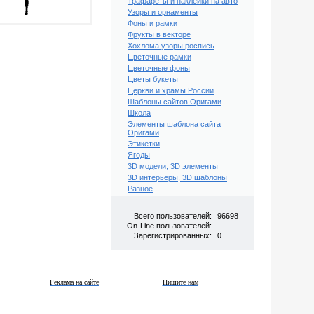
Трафареты и наклейки на авто
Узоры и орнаменты
Фоны и рамки
Фрукты в векторе
Хохлома узоры роспись
Цветочные рамки
Цветочные фоны
Цветы букеты
Церкви и храмы России
Шаблоны сайтов Оригами
Школа
Элементы шаблона сайта
Оригами
Этикетки
Ягоды
3D модели, 3D элементы
3D интерьеры, 3D шаблоны
Разное
Всего пользователей:
96698
On-Line пользователей:
Зарегистрированных:
0
Реклама на сайте
Пишите нам