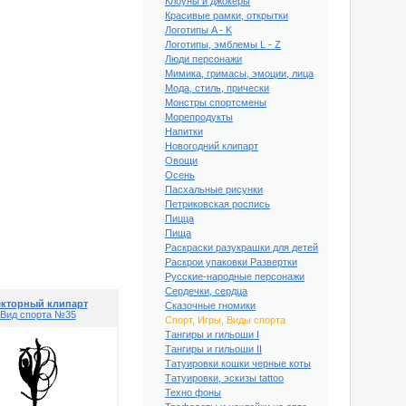
Клоуны и джокеры
Красивые рамки, открытки
Логотипы A - K
Логотипы, эмблемы L - Z
Люди персонажи
Мимика, гримасы, эмоции, лица
Мода, стиль, прически
Монстры спортсмены
Морепродукты
Напитки
Новогодний клипарт
Овощи
Осень
Пасхальные рисунки
Петриковская роспись
Пицца
й клипарт Вид спорта
Пища
№30
Раскраски разукрашки для детей
Раскрои упаковки Развертки
Русские-народные персонажи
Сердечки, сердца
кторный клипарт
Сказочные гномики
Вид спорта №35
Спорт, Игры, Виды спорта
Тангиры и гильоши I
Тангиры и гильоши II
Татуировки кошки черные коты
Татуировки, эскизы tattoo
Техно фоны