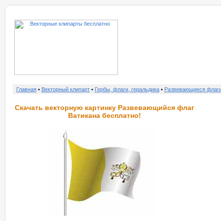
о нас
услу
Главная
•
Векторный клипарт
•
Гербы, флаги, геральдика
•
Развевающиеся флаг
Скачать векторную картинку Развевающийся флаг
Ватикана бесплатно!