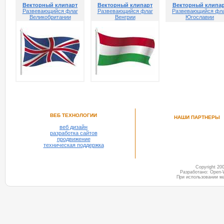
Векторный клипарт
Векторный клипарт
Векторный клипа
Развевающийся флаг
Развевающийся флаг
Развевающийся фл
Великобритании
Венгрии
Югославии
ВЕБ ТЕХНОЛОГИИ
НАШИ ПАРТНЕРЫ
веб дизайн
разработка сайтов
продвижение
техническая поддержка
Copyright 2
Разработано: Open-
При использовании м