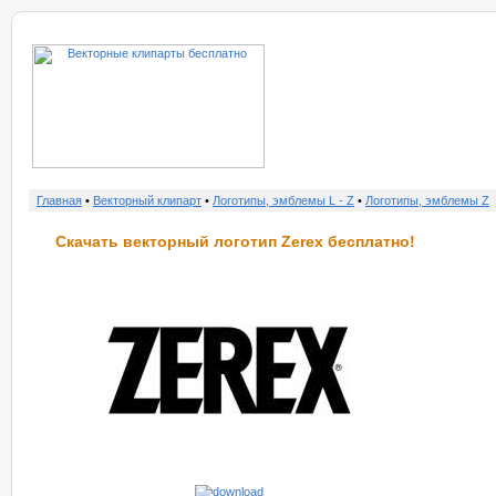
о нас
услу
Главная
•
Векторный клипарт
•
Логотипы, эмблемы L - Z
•
Логотипы, эмблемы Z
Скачать векторный логотип Zerex бесплатно!