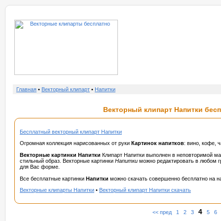
о нас
услу
Главная
•
Векторный клипарт
•
Напитки
Векторный клипарт Напитки беспл
Бесплатный векторный клипарт Напитки
Огромная коллекция нарисованных от руки
Картинок напитков
: вино, кофе, 
Векторные картинки Напитки
Клипарт Напитки выполнен в неповторимой ман
стильный образ. Векторные картинки
Напитки
можно редактировать в любом г
для Вас форме.
Все бесплатные картинки
Напитки
можно скачать совершенно бесплатно на на
Векторные клипарты Напитки
•
Векторный клипарт Напитки скачать
4
<< пред
1
2
3
5
6