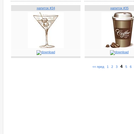
напиток #34
напиток #35
4
<< пред
1
2
3
5
6