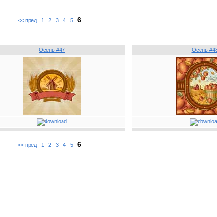
6
<< пред
1
2
3
4
5
Осень #47
Осень #4
6
<< пред
1
2
3
4
5