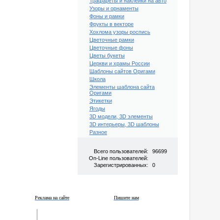
Трафареты и наклейки на авто
Узоры и орнаменты
Фоны и рамки
Фрукты в векторе
Хохлома узоры роспись
Цветочные рамки
Цветочные фоны
Цветы букеты
Церкви и храмы России
Шаблоны сайтов Оригами
Школа
Элементы шаблона сайта
Оригами
Этикетки
Ягоды
3D модели, 3D элементы
3D интерьеры, 3D шаблоны
Разное
Всего пользователей:
96699
On-Line пользователей:
Зарегистрированных:
0
Реклама на сайте
Пишите нам