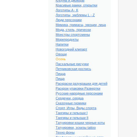
Клоуны и джокеры
Красивые рамки, открытки
Логотипы A - K
Логотипы, эмблемы L - Z
Люди персонажи
Мимика, гримасы, эмоции, лица
Мода, стиль, прически
Монстры спортсмены
Морепродукты
Напитки
Новогодний клипарт
Овощи
Осень
Пасхальные рисунки
Петриковская роспись
Пицца
Пища
Раскраски разукрашки для детей
Раскрои упаковки Развертки
Русские-народные персонажи
Сердечки, сердца
Сказочные гномики
Спорт, Игры, Виды спорта
Тангиры и гильоши I
Тангиры и гильоши II
Татуировки кошки черные коты
Татуировки, эскизы tattoo
Техно фоны