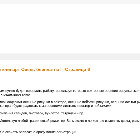
услуги
реклама
контакт
 клипарт Осень бесплатно! - Страница 6
вам нужно будет оформить работу, используя готовые векторные осенние рисунки, же
ся редактированию.
инок содержит осенние рисунки в векторе, осенние пейзажи рисунки, осенние листья р
которая будет радовать глаз осенними листьями вектор и пейзажами.
ления стендов, листовок, буклетов, тетрадей и пр.
 Используя любой графический редактор, Вы можете с легкостью изменять цвета, раз
жно скачать бесплатно сразу после регистрации.