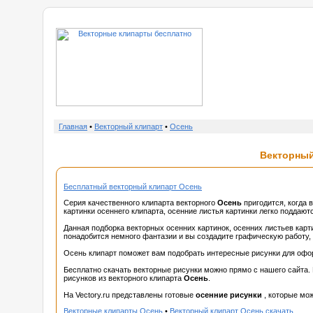
о нас
Главная
•
Векторный клипарт
•
Осень
Векторный
Бесплатный векторный клипарт Осень
Серия качественного клипарта векторного
Осень
пригодится, когда 
картинки осеннего клипарта, осенние листья картинки легко поддают
Данная подборка векторных осенних картинок, осенних листьев карт
понадобится немного фантазии и вы создадите графическую работу, 
Осень клипарт поможет вам подобрать интересные рисунки для оформ
Бесплатно скачать векторные рисунки можно прямо с нашего сайта.
рисунков из векторного клипарта
Осень
.
На Vectory.ru представлены готовые
осенние рисунки
, которые мо
Векторные клипарты Осень
•
Векторный клипарт Осень скачать