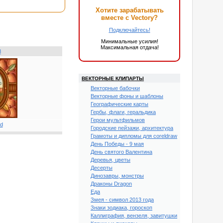
Хотите зарабатывать
вместе с Vectory?
Подключайтесь!
Минимальные усилия!
Максимальная отдача!
8
ВЕКТОРНЫЕ КЛИПАРТЫ
Векторные бабочки
Векторные фоны и шаблоны
Географические карты
Гербы, флаги, геральдика
Герои мультфильмов
Городские пейзажи, архитектура
Грамоты и дипломы для coreldraw
День Победы - 9 мая
День святого Валентина
Деревья, цветы
Десерты
Динозавры, монстры
Драконы Dragon
Еда
Змея - символ 2013 года
Знаки зодиака, гороскоп
Каллиграфия, вензеля, завитушки