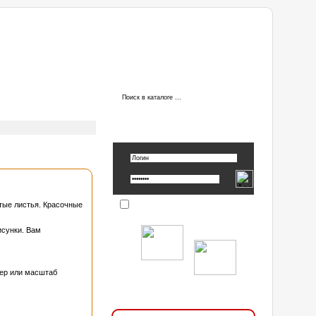
ы
АВТОРИЗАЦИЯ
Вспомнить пароль »
лтые листья. Красочные
Запомнить
исунки. Вам
мер или масштаб