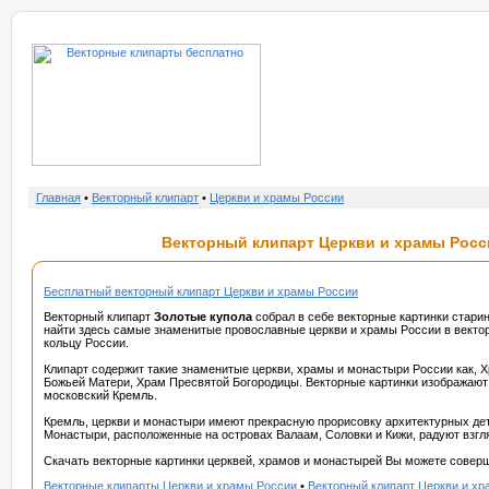
о нас
услу
Главная
•
Векторный клипарт
•
Церкви и храмы России
Векторный клипарт Церкви и храмы Росси
Бесплатный векторный клипарт Церкви и храмы России
Векторный клипарт
Золотые купола
собрал в себе векторные картинки стари
найти здесь самые знаменитые провославные церкви и храмы России в вектор
кольцу России.
Клипарт содержит такие знаменитые церкви, храмы и монастыри России как, 
Божьей Матери, Храм Пресвятой Богородицы. Векторные картинки изображают 
московский Кремль.
Кремль, церкви и монастыри имеют прекрасную прорисовку архитектурных дет
Монастыри, расположенные на островах Валаам, Соловки и Кижи, радуют взгля
Скачать векторные картинки церквей, храмов и монастырей Вы можете соверш
Векторные клипарты Церкви и храмы России
•
Векторный клипарт Церкви и хр