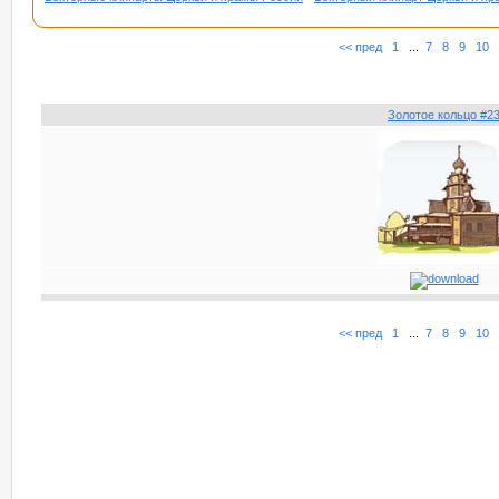
<< пред
1
...
7
8
9
10
Золотое кольцо #2
<< пред
1
...
7
8
9
10