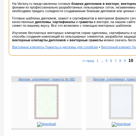
На Vectory.ru представленны готовые
бланки дипломов в векторе
,
векторн
фонами из профессионально разработанных гильоширных сеток, незаменимы дл
необходимо придать солидности создаваемым бланкам дипломов или ценных 
Готовые шаблоны дипломов, грамот и сертификатов в векторном формате сег
качественные
дипломы
,
сертификаты
и
грамоты
в векторе, на нашем сайте
сюжет по вашему вкусу. Все это возможно с помощью векторных шаблонов.
Изучение бесплатных векторных клипартов серии «дипломы, сертификаты и 
способы создания композиций из гильоширных элементов, разработки защище
векторные клипарты дипломов
и
векторные грамоты
можно скачать беспл
Векторные клипарты Грамоты и дипломы для coreldraw
•
Векторный клипарт Гр
10
<< пред
1
...
5
6
7
8
9
Диплом, сертификат, грамота № 082
Диплом, сертификат, грамо