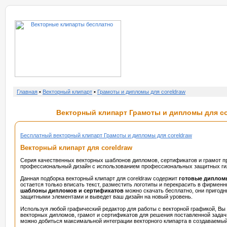
о нас
услу
Главная
•
Векторный клипарт
•
Грамоты и дипломы для coreldraw
Векторный клипарт Грамоты и дипломы для cor
Бесплатный векторный клипарт Грамоты и дипломы для coreldraw
Векторный клипарт для coreldraw
Серия качественных векторных шаблонов дипломов, сертификатов и грамот пр
профессиональный дизайн с использованием профессиональных защитных гил
Данная подборка векторный клипарт для coreldraw содержит
готовые диплом
остается только вписать текст, разместить логотипы и перекрасить в фирменн
шаблоны дипломов и сертификатов
можно скачать бесплатно, они пригод
защитными элементами и выведет ваш дизайн на новый уровень.
Используя любой графический редактор для работы с векторной графикой, Вы
векторных дипломов, грамот и сертификатов для решения поставленной зада
можно добиться максимальной интеграции векторного клипарта в создаваемый