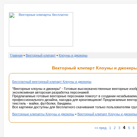
о нас
услу
Главная
•
Векторный клипарт
•
Клоуны и джокеры
Векторный клипарт Клоуны и джокеры 
Бесплатный векторный клипарт Клоуны и джокеры
"Векторные клоуны и джокеры" - Готовые высококачественные векторные изо
эксклюзивная авторская разработка персонажей.
Предлагаемые готовые векторные персонажи помогут в создании незабываемы
профессионального дизайна, находка для креативщиков! Предлагаемые векто
текстиль - майки, футболки, бандамы.
Все картинки доступны для бесплатного скачивания только пользователям г
Векторные клипарты Клоуны и джокеры
•
Векторный клипарт Клоуны и джокеры
4
<< пред
1
2
3
5
6