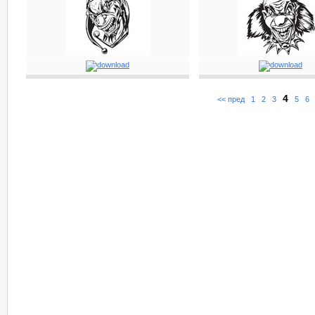
4
<< пред
1
2
3
5
6