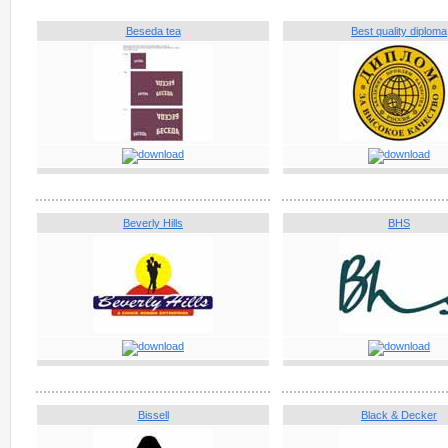
Beseda tea
Best quality diploma
Beverly Hills
BHS
Bissell
Black & Decker