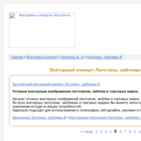
о нас
услу
Главная
•
Векторный клипарт
•
Логотипы A - K
•
Логотипы, эмблемы B
Векторный клипарт Логотипы, эмблемы 
Бесплатный векторный клипарт Логотипы, эмблемы B
Готовые векторные изображения логотипов, эмблем и торговых марок.
Каталог готовых векторных изображений логотипов, эмблем и торговых марок.
Во всех векторных логотипах, эмблемах и торговых марках Вы можете легко и
изменения исходя из ваших потребностей.
Идеально подходят для использования в полиграфии, веб дизайне, рекламе и п
Векторные Логотипы, эмблемы B
•
Бесплатные векторные Логотипы, эмблемы
5
<< пред
1
2
3
4
6
7
8
9
1