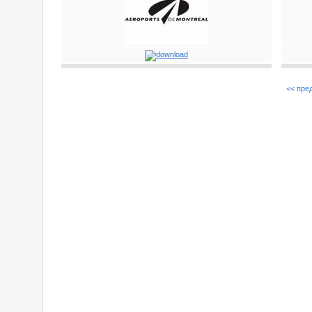
<< пре