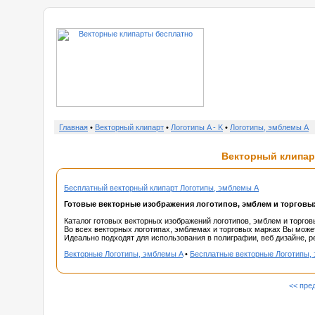
о нас
Главная
•
Векторный клипарт
•
Логотипы A - K
•
Логотипы, эмблемы A
Векторный клипарт
Бесплатный векторный клипарт Логотипы, эмблемы A
Готовые векторные изображения логотипов, эмблем и торговы
Каталог готовых векторных изображений логотипов, эмблем и торгов
Во всех векторных логотипах, эмблемах и торговых марках Вы может
Идеально подходят для использования в полиграфии, веб дизайне, ре
Векторные Логотипы, эмблемы A
•
Бесплатные векторные Логотипы,
<< пре