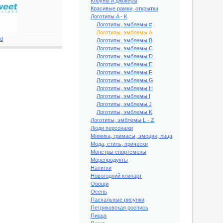
Клоуны и джокеры
Красивые рамки, открытки
Логотипы A - K
Логотипы, эмблемы #
Логотипы, эмблемы A
Логотипы, эмблемы B
Логотипы, эмблемы C
Логотипы, эмблемы D
Логотипы, эмблемы E
Логотипы, эмблемы F
Логотипы, эмблемы G
Логотипы, эмблемы H
Логотипы, эмблемы I
Логотипы, эмблемы J
Логотипы, эмблемы K
Логотипы, эмблемы L - Z
Люди персонажи
Мимика, гримасы, эмоции, лица
Мода, стиль, прически
Монстры спортсмены
Морепродукты
Напитки
Новогодний клипарт
Овощи
Осень
Пасхальные рисунки
Петриковская роспись
Пицца