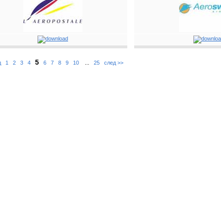
5
д
1
2
3
4
6
7
8
9
10
...
25
след >>