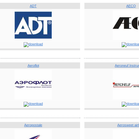
ADT
AECQ
Aeroflot
Aeroneuf Instr
Aeropostale
Aerosweet airl