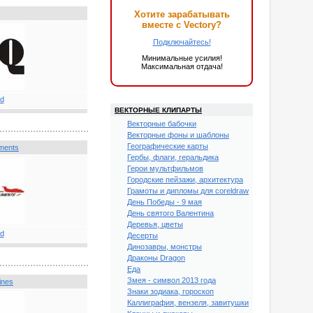
Хотите зарабатывать
вместе с Vectory?
Подключайтесь!
Минимальные усилия!
Максимальная отдача!
ВЕКТОРНЫЕ КЛИПАРТЫ
Векторные бабочки
Векторные фоны и шаблоны
Географические карты
uments
Гербы, флаги, геральдика
Герои мультфильмов
Городские пейзажи, архитектура
Грамоты и дипломы для coreldraw
День Победы - 9 мая
День святого Валентина
Деревья, цветы
Десерты
Динозавры, монстры
Драконы Dragon
Еда
Змея - символ 2013 года
ines
Знаки зодиака, гороскоп
Каллиграфия, вензеля, завитушки