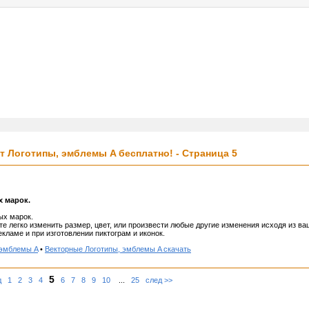
услуги
реклама
контакт
 Логотипы, эмблемы A бесплатно! - Страница 5
х марок.
ых марок.
е легко изменить размер, цвет, или произвести любые другие изменения исходя из ва
кламе и при изготовлении пиктограм и иконок.
 эмблемы A
•
Векторные Логотипы, эмблемы A скачать
5
д
1
2
3
4
6
7
8
9
10
...
25
след >>