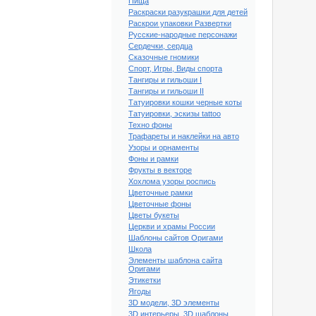
Пища
Раскраски разукрашки для детей
Раскрои упаковки Развертки
Русские-народные персонажи
Сердечки, сердца
Сказочные гномики
Спорт, Игры, Виды спорта
Тангиры и гильоши I
Тангиры и гильоши II
Татуировки кошки черные коты
Татуировки, эскизы tattoo
Техно фоны
Трафареты и наклейки на авто
Узоры и орнаменты
Фоны и рамки
Фрукты в векторе
Хохлома узоры роспись
Цветочные рамки
Цветочные фоны
Цветы букеты
Церкви и храмы России
Шаблоны сайтов Оригами
Школа
Элементы шаблона сайта
Оригами
Этикетки
Ягоды
3D модели, 3D элементы
3D интерьеры, 3D шаблоны